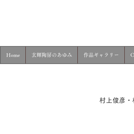
تسجيل الدخول
有田
Home
玄輝陶房のあゆみ
作品ギャラリー
O
村上俊彦・