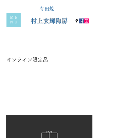
有田焼
ME
村上玄輝陶房
NU
オンライン限定品